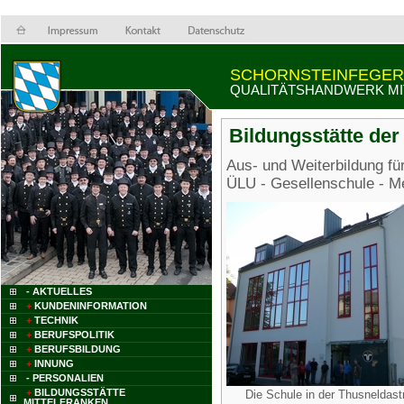
SCHORNSTEINFEGER
QUALITÄTSHANDWERK MI
Bildungsstätte de
Aus- und Weiterbildung f
ÜLU - Gesellenschule - Me
- AKTUELLES
+
KUNDENINFORMATION
+
TECHNIK
+
BERUFSPOLITIK
+
BERUFSBILDUNG
+
INNUNG
- PERSONALIEN
+
BILDUNGSSTÄTTE
Die Schule in der Thusneldastr
MITTELFRANKEN