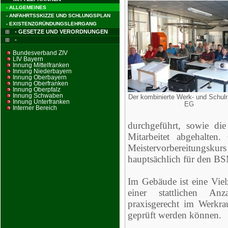
- ALLGEMEINES
- ANFAHRTSSKIZZE UND SCHLUNGSPLAN
- EXISTENZGRÜNDUNGSLEHRGANG
- GESETZE UND VERORDNUNGEN
-
Bundesverband ZIV
LIV Bayern
Innung Mittelfranken
Innung Niederbayern
Innung Oberbayern
Innung Oberfranken
Innung Oberpfalz
Innung Schwaben
Der kombinierte Werk- und Schul
Innung Unterfranken
EG
Interner Bereich
durchgeführt, sowie di
Mitarbeitet abgehalten.
Meistervorbereitungsku
hauptsächlich für den B
Im Gebäude ist eine Viel
einer stattlichen An
praxisgerecht im Werk
geprüft werden können.